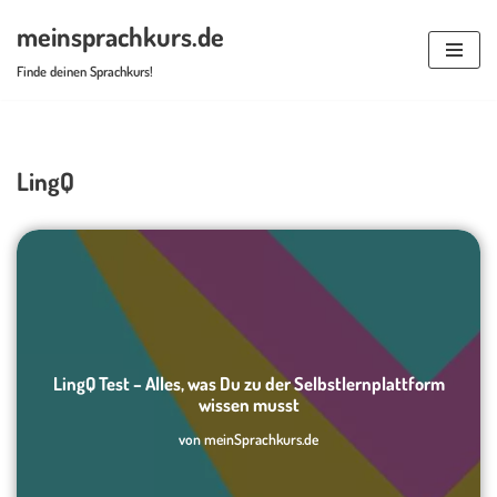
meinsprachkurs.de
Zum
Finde deinen Sprachkurs!
Inhalt
springen
LingQ
LingQ Test – Alles, was Du zu der Selbstlernplattform
wissen musst
von
meinSprachkurs.de