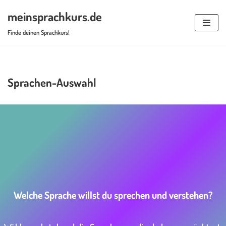
meinsprachkurs.de
Zum
Finde deinen Sprachkurs!
Inhalt
springen
Sprachen-Auswahl
Welche Sprache willst du sprechen und verstehen?